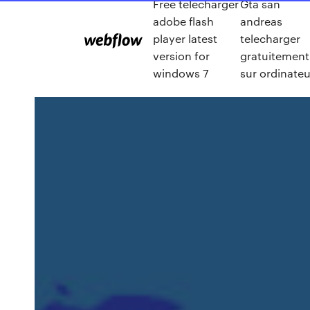
Free télécharger
Gta san
adobe flash
andreas
player latest
telecharger
version for
gratuitement
windows 7
sur ordinateu