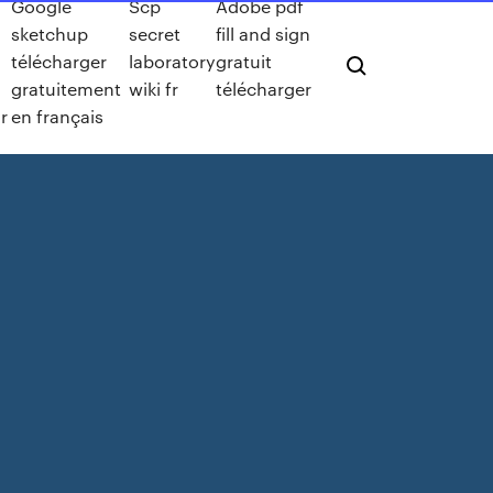
Google
Scp
Adobe pdf
sketchup
secret
fill and sign
télécharger
laboratory
gratuit
gratuitement
wiki fr
télécharger
r
en français